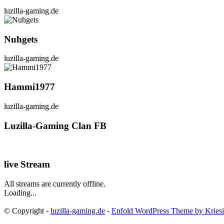
luzilla-gaming.de
Nuhgets
luzilla-gaming.de
Hammi1977
luzilla-gaming.de
Luzilla-Gaming Clan FB
live Stream
All streams are currently offline.
Loading...
© Copyright -
luzilla-gaming.de
-
Enfold WordPress Theme by Kriesi